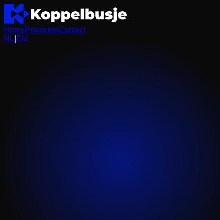
Home
Projecten
Contact
NL
|
EN